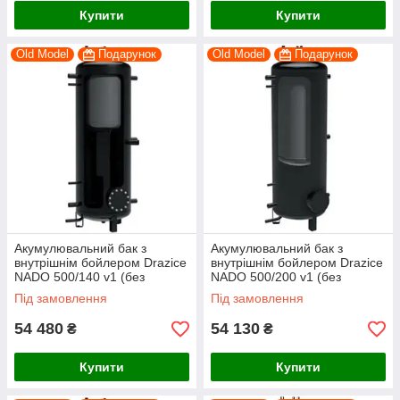
Купити
Купити
Old Model
Подарунок
Old Model
Подарунок
Акумулювальний бак з
Акумулювальний бак з
внутрішнім бойлером Drazice
внутрішнім бойлером Drazice
NADO 500/140 v1 (без
NADO 500/200 v1 (без
ізоляції)
ізоляції)
Під замовлення
Під замовлення
54 480
54 130
₴
₴
Купити
Купити