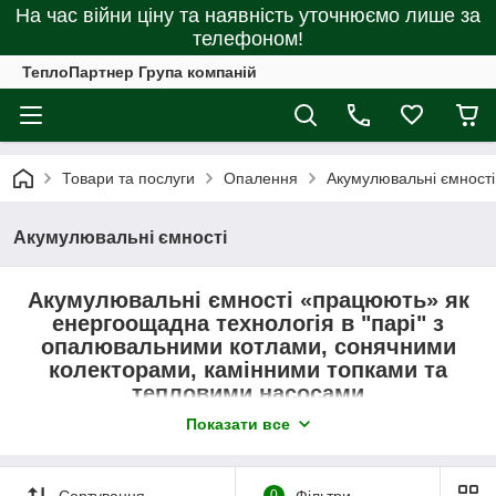
На час війни ціну та наявність уточнюємо лише за
телефоном!
ТеплоПартнер Група компаній
Товари та послуги
Опалення
Акумулювальні ємності
Акумулювальні ємності
Акумулювальні ємності «працюють» як
енергоощадна технологія в "парі" з
опалювальними котлами, сонячними
колекторами, камінними топками та
тепловими насосами
Показати все
Найбільш ефективне встановлення
накопичувального бака в систему з
електричним
,
твердопаливним
и
газогенераторним
котлом
Сортування
0
Фільтри