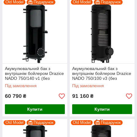
Old Model
Подарунок
Old Model
Подарунок
Акумулювальний бак з
Акумулювальний бак з
внутрішнім бойлером Drazice
внутрішнім бойлером Drazice
NADO 750/140 v1 (без
NADO 750/100 v3 (без
ізоляції)
ізоляції)
Під замовлення
Під замовлення
60 790
91 160
₴
₴
Купити
Купити
Old Model
Подарунок
Old Model
Подарунок