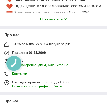
Підвищення ККД опалювальної системи загалом
Зниження витрати палива приблизно 20%
Показати все
Створення температурного комфорту в
приміщенні
Збільшення терміну експлуатації опалювального
Про нас
котла/сонячного колектора/теплового насоса
100% позитивних з 204 відгуків за рік
Працює з 06.11.2009
м. Київ
вул. Макаренко, дім 4, Київ, Україна
Контакти
Накопичувальні баки (теплоакумулятори)
Сьогодні працює з 09:00 до 18:00
розрізняються
Показати весь графік роботи
За розмірами й обсягом
По розташуванню — горизонтальне або
Про нас
вертикальне