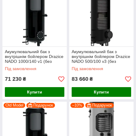
Акумулювальний бак з
Акумулювальний бак з
внутрішнім бойлером Drazice
внутрішнім бойлером Drazice
NADO 1000/140 v1 (без
NADO 500/100 v3 (без
ізоляції)
ізоляції)
Під замовлення
Під замовлення
71 230
83 660
₴
₴
Купити
Купити
Old Model
Подарунок
–10%
Подарунок