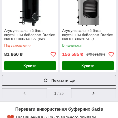
Акумулювальний бак з
Акумулювальний бак з
внутрішнім бойлером Drazice
внутрішнім бойлером Drazice
NADO 1000/140 v2 (без
NADO 300/20 v6 (з
ізоляції)
теплоізоляцією Neodul)
Під замовлення
В наявності
81 860
156 585
₴
₴
173 983,33 ₴
Купити
Купити
Показати ще
1
/ 25
Переваги використання буферних баків
Підвищення ККД обігрівального приладу