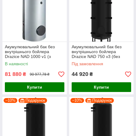
Акумулювальний бак без
Акумулювальний бак без
внутрішнього бойлера
внутрішнього бойлера
Drazice NAD 1000 v1 (з
Drazice NAD 750 v3 (без
теплоізоляцією Neodul)
ізоляції)
В наявності
Під замовлення
81 880
44 920
₴
₴
90 977,78 ₴
Купити
Купити
–10%
Подарунок
–10%
Подарунок