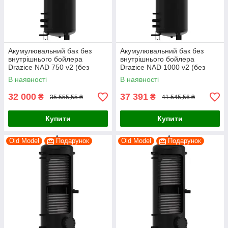
Акумулювальний бак без
Акумулювальний бак без
внутрішнього бойлера
внутрішнього бойлера
Drazice NAD 750 v2 (без
Drazice NAD 1000 v2 (без
ізоляції))
ізоляції)
В наявності
В наявності
32 000
37 391
₴
₴
35 555,55 ₴
41 545,56 ₴
Купити
Купити
Old Model
Подарунок
Old Model
Подарунок