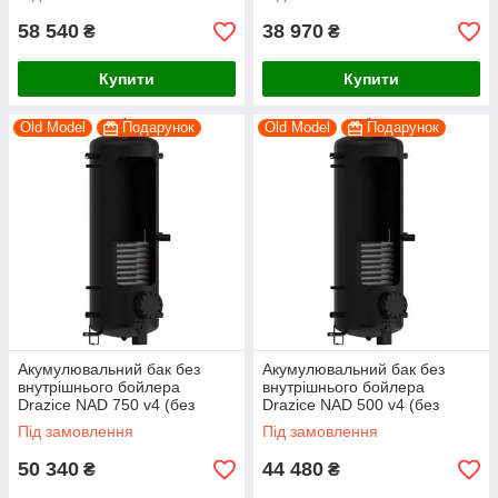
58 540
38 970
₴
₴
Купити
Купити
Old Model
Подарунок
Old Model
Подарунок
Акумулювальний бак без
Акумулювальний бак без
внутрішнього бойлера
внутрішнього бойлера
Drazice NAD 750 v4 (без
Drazice NAD 500 v4 (без
ізоляції)
ізоляції)
Під замовлення
Під замовлення
50 340
44 480
₴
₴