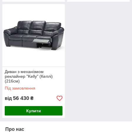
Диван з механізмом
реклайнер "Kelly" (Келлі)
(216см)
Під замовлення
56 430
від
₴
Купити
Про нас