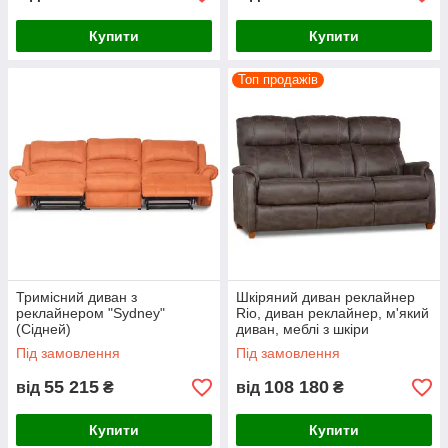
Купити
Купити
Топ продажів
Тримісний диван з
Шкіряний диван реклайнер
реклайнером "Sydney"
Rio, диван реклайнер, м'який
(Сідней)
диван, меблі з шкіри
Під замовлення
Під замовлення
55 215
108 180
від
₴
від
₴
Купити
Купити