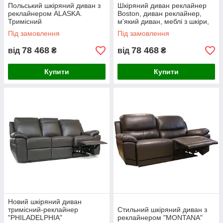
Польський шкіряний диван з
Шкіряний диван реклайнер
реклайнером ALASKA.
Boston, диван реклайнер,
Тримісний
м'який диван, меблі з шкіри,
диван, розкладний диван
Під замовлення
Під замовлення
78 468
78 468
від
₴
від
₴
Купити
Купити
Новий шкіряний диван
тримісний-реклайнер
Стильний шкіряний диван з
"PHILADELPHIA"
реклайнером "MONTANA"