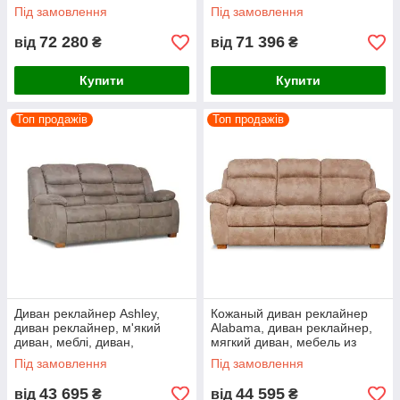
Під замовлення
Під замовлення
72 280
71 396
від
₴
від
₴
Купити
Купити
Топ продажів
Топ продажів
Диван реклайнер Ashley,
Кожаный диван реклайнер
диван реклайнер, м'який
Alabama, диван реклайнер,
диван, меблі, диван,
мягкий диван, мебель из
розкладний диван
кожи, диван, раскладной
Під замовлення
Під замовлення
диван
43 695
44 595
від
₴
від
₴