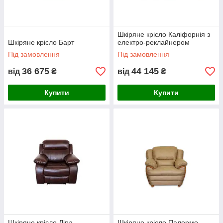
Шкіряне крісло Каліфорнія з
Шкіряне крісло Барт
електро-реклайнером
Під замовлення
Під замовлення
36 675
44 145
від
₴
від
₴
Купити
Купити
Шкіряне крісло Ліра
Шкіряне крісло Палермо