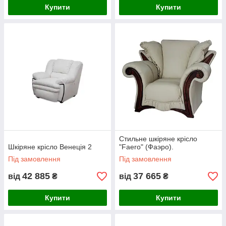
Купити
Купити
Стильне шкіряне крісло
Шкіряне крісло Венеція 2
"Faero" (Фаэро).
Під замовлення
Під замовлення
42 885
37 665
від
₴
від
₴
Купити
Купити