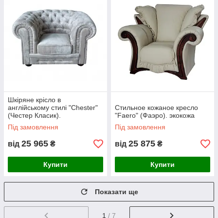
Шкіряне крісло в
англійському стилі "Chester"
Стильное кожаное кресло
(Честер Класик).
"Faero" (Фаэро). экокожа
Під замовлення
Під замовлення
25 965
25 875
від
₴
від
₴
Купити
Купити
Показати ще
1
/ 7