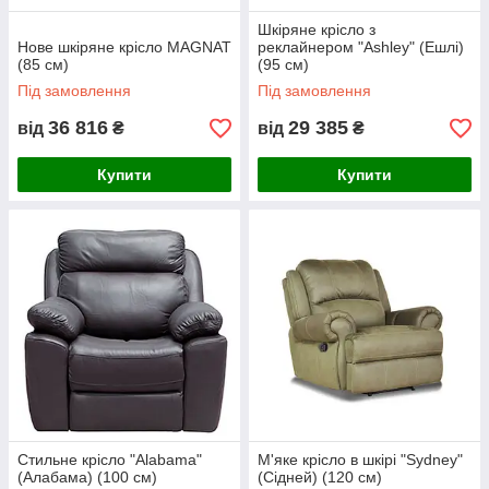
Шкіряне крісло з
Нове шкіряне крісло MAGNAT
реклайнером "Ashley" (Ешлі)
(85 см)
(95 см)
Під замовлення
Під замовлення
36 816
29 385
від
₴
від
₴
Купити
Купити
Стильне крісло "Alabama"
М'яке крісло в шкірі "Sydney"
(Алабама) (100 см)
(Сідней) (120 см)