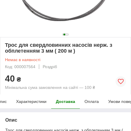
Трос для свердловинних насосів нерж. з
обплетенням 3 мм ( 200 м )
Немає в наявності
Код: 000007564
Роздріб
40
₴
Мінімальна сума замовлення на сайті — 100 ₴
пис
Характеристики
Доставка
Оплата
Умови пове
Опис
Трос для свердловинних насосів нерж. з обплетенням 3 мм (