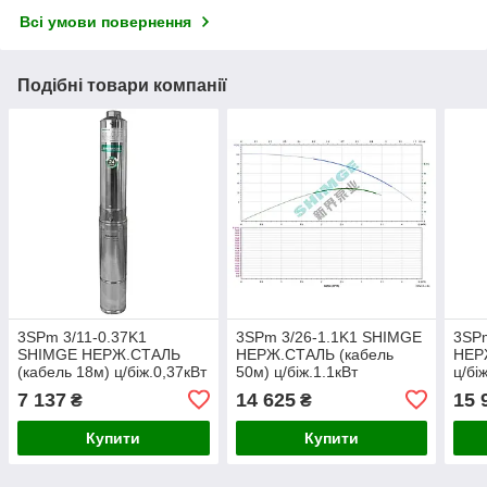
Всі умови повернення
Подібні товари компанії
3SPm 3/11-0.37K1
3SPm 3/26-1.1K1 SHIMGE
3SP
SHIMGE НЕРЖ.СТАЛЬ
НЕРЖ.СТАЛЬ (кабель
НЕРЖ
(кабель 18м) ц/біж.0,37кВт
50м) ц/біж.1.1кВт
ц/бі
Н44(26)м Q67(50)л/хв
Н104(65)м Q67(50)л/хв
Q67(
7 137
14 625
15 
₴
₴
Ø78мм {1}
Ø78мм {1}
НАС
Купити
Купити