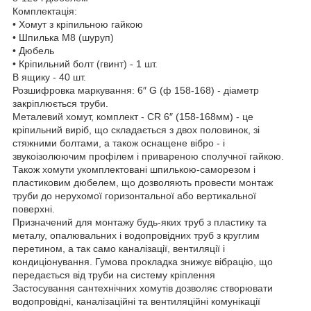
Комплектація:
• Хомут з кріпильною гайкою
• Шпилька М8 (шуруп)
• Дюбель
• Кріпильний болт (гвинт) - 1 шт.
В ящику - 40 шт.
Розшифровка маркування: 6″ G (ф 158-168) - діаметр
закріплюється труби.
Металевий хомут, комплект - CR 6″ (158-168мм) - це
кріпильний виріб, що складається з двох половинок, зі
стяжними болтами, а також оснащене вібро - і
звукоізолюючим профілем і привареною сполучної гайкою.
Також хомути укомплектовані шпилькою-саморезом і
пластиковим дюбелем, що дозволяють провести монтаж
труби до нерухомої горизонтальної або вертикальної
поверхні.
Призначений для монтажу будь-яких труб з пластику та
металу, опалювальних і водопровідних труб з круглим
перетином, а так само каналізації, вентиляції і
кондиціонування. Гумова прокладка знижує вібрацію, що
передається від труби на систему кріплення
Застосування сантехнічних хомутів дозволяє створювати
водопровідні, каналізаційні та вентиляційні комунікації