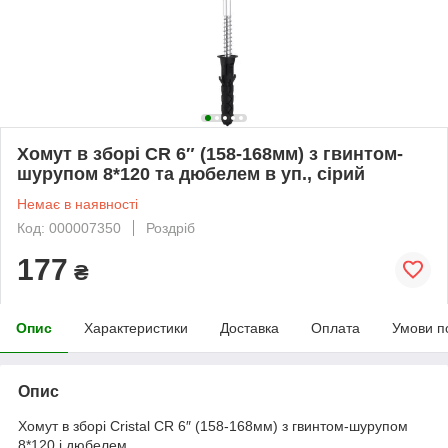
Хомут в зборi CR 6″ (158-168мм) з гвинтом-
шурупом 8*120 та дюбелем в уп., сірий
Немає в наявності
Код: 000007350
Роздріб
177
₴
Опис
Характеристики
Доставка
Оплата
Умови п
Опис
Хомут в зборі Cristal CR 6″ (158-168мм) з гвинтом-шурупом
8*120 і дюбелем