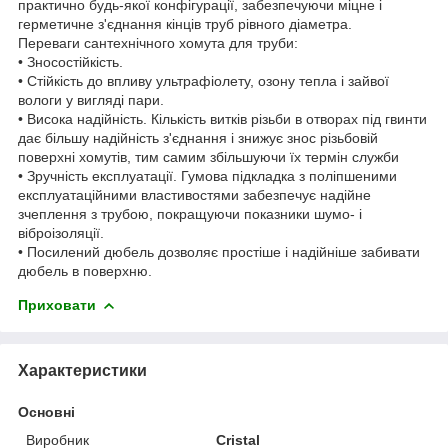
практично будь-якої конфігурації, забезпечуючи міцне і
герметичне з'єднання кінців труб рівного діаметра.
Переваги сантехнічного хомута для труби:
• Зносостійкість.
• Стійкість до впливу ультрафіолету, озону тепла і зайвої
вологи у вигляді пари.
• Висока надійність. Кількість витків різьби в отворах під гвинти
дає більшу надійність з'єднання і знижує знос різьбовій
поверхні хомутів, тим самим збільшуючи їх термін служби
• Зручність експлуатації. Гумова підкладка з поліпшеними
експлуатаційними властивостями забезпечує надійне
зчеплення з трубою, покращуючи показники шумо- і
віброізоляції.
• Посилений дюбель дозволяє простіше і надійніше забивати
дюбель в поверхню.
Приховати
Характеристики
Основні
Виробник
Cristal