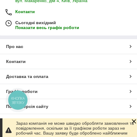
вул. Макаренко, дім 4, Київ, Україна
Контакти
Сьогодні вихідний
Показати весь графік роботи
Про нас
Контакти
Доставка та оплата
Графік роботи
КНОПКА
ЗВ'ЯЗКУ
Повна версія сайту
Сайт створено на маркетплейсі
Prom.ua
Зараз компанія не може швидко обробляти замовлення та
повідомлення, оскільки за її графіком роботи зараз не
робочий час. Вашу заявку буде оброблено найближчим
Політика конфіденційності